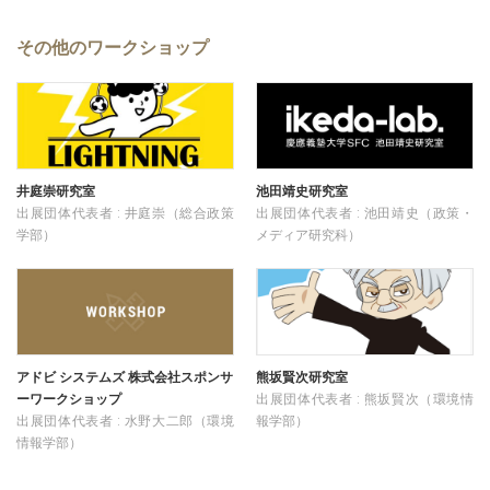
その他のワークショップ
井庭崇研究室
池田靖史研究室
出展団体代表者 : 井庭崇（総合政策
出展団体代表者 : 池田靖史（政策・
学部）
メディア研究科）
アドビ システムズ 株式会社スポンサ
熊坂賢次研究室
ーワークショップ
出展団体代表者 : 熊坂賢次（環境情
出展団体代表者 : 水野大二郎（環境
報学部）
情報学部）