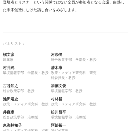
登壇者とリスナーという関係ではない全員が参加者となる会議、白熱し
た未来創造にむけた話し合いをめざします。
パネリスト：
槇文彦
河添健
建築家
総合政策学部 学部長・教授
村井純
清木康
環境情報学部 学部長・教授
政策・メディア研究科 研究
科委員長・教授
古谷知之
加藤文俊
総合政策学部 教授
環境情報学部 教授
池田靖史
村林裕
政策・メディア研究科 教授
政策・メディア研究科 教授
井庭崇
松川昌平
総合政策学部 准教授
環境情報学部 准教授
東海林祐子
阿部裕一
政策・メディア研究科 准教
SFC卒業生