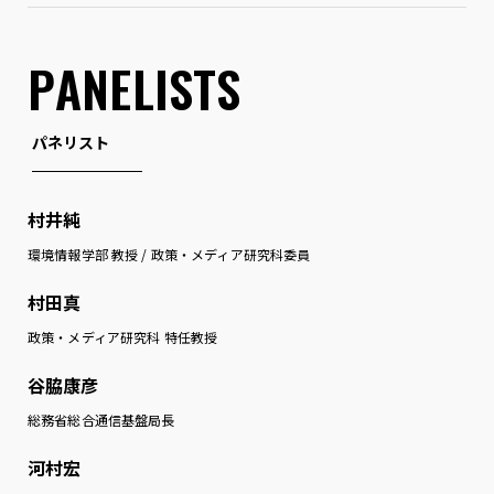
P
A
N
E
L
I
S
T
S
パネリスト
村井純
環境情報学部 教授 / 政策・メディア研究科委員
村田真
政策・メディア研究科 特任教授
谷脇康彦
総務省総合通信基盤局長
河村宏